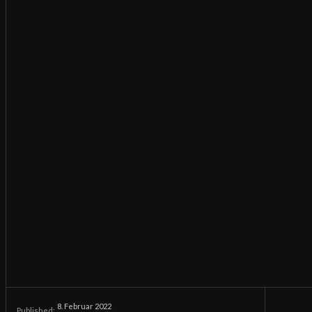
8. Februar 2022
Published: