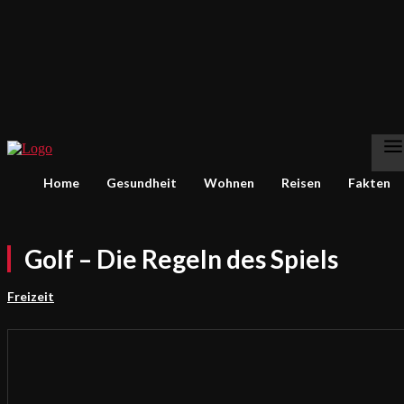
Home
Gesundheit
Wohnen
Reisen
Fakten
Golf – Die Regeln des Spiels
Freizeit